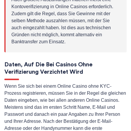
Kontoverifizierung in Online Casinos erforderlich.
Zudem gilt die Regel, dass Sie Gewinne mit der
selben Methode auszahlen müssen, mit der Sie
auch eingezahlt haben. Ist dies aus technischen
Gründen nicht möglich, kommt alternativ ein
Banktransfer zum Einsatz.
Daten, Auf Die Bei Casinos Ohne
Verifizierung Verzichtet Wird
Wenn Sie sich bei einem Online Casino ohne KYC-
Prozess registrieren, müssen Sie in der Regel die gleichen
Daten eingeben, wie bei allen anderen Online Casinos.
Meistens sind das im ersten Schritt Name, E-Mail und
Passwort und danach ein paar Angaben zu Ihrer Person
und Ihrer Adresse. Nach der Bestätigung der E-Mail-
Adresse oder der Handynummer kann die erste