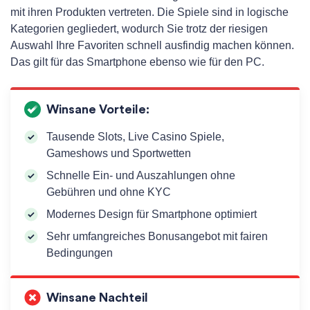
mit ihren Produkten vertreten. Die Spiele sind in logische
Kategorien gegliedert, wodurch Sie trotz der riesigen
Auswahl Ihre Favoriten schnell ausfindig machen können.
Das gilt für das Smartphone ebenso wie für den PC.
Winsane Vorteile:
Tausende Slots, Live Casino Spiele,
Gameshows und Sportwetten
Schnelle Ein- und Auszahlungen ohne
Gebühren und ohne KYC
Modernes Design für Smartphone optimiert
Sehr umfangreiches Bonusangebot mit fairen
Bedingungen
Winsane Nachteil