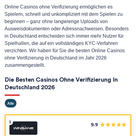
Online Casinos ohne Verifizierung ermöglichen es
Spielern, schnell und unkompliziert mit dem Spielen zu
beginnen – ganz ohne langwierige Uploads von
Ausweisdokumenten oder Adressnachweisen. Besonders
in Deutschland entscheiden sich immer mehr Nutzer für
Spielhallen, die auf ein vollständiges KYC-Verfahren
verzichten. Wir haben für Sie die besten Online Casinos
ohne Verifizierung in Deutschland im Jahr 2026
zusammengestellt.
Die Besten Casinos Ohne Verifizierung In
Deutschland 2026
Alle
9.9