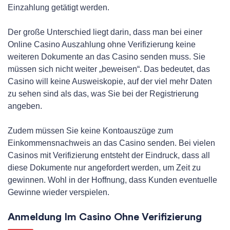
Einzahlung getätigt werden.
Der große Unterschied liegt darin, dass man bei einer
Online Casino Auszahlung ohne Verifizierung keine
weiteren Dokumente an das Casino senden muss. Sie
müssen sich nicht weiter „beweisen“. Das bedeutet, das
Casino will keine Ausweiskopie, auf der viel mehr Daten
zu sehen sind als das, was Sie bei der Registrierung
angeben.
Zudem müssen Sie keine Kontoauszüge zum
Einkommensnachweis an das Casino senden. Bei vielen
Casinos mit Verifizierung entsteht der Eindruck, dass all
diese Dokumente nur angefordert werden, um Zeit zu
gewinnen. Wohl in der Hoffnung, dass Kunden eventuelle
Gewinne wieder verspielen.
Anmeldung Im Casino Ohne Verifizierung