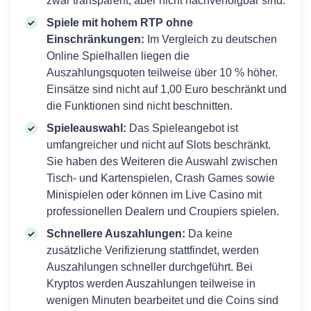
zwar transparent, aber nicht nachverfolgbar sind.
Dokumenten verlangen, muss dieser Prozess schnell
unten auf dieser Seite.
und unkompliziert vonstattengehen.
Spiele mit hohem RTP ohne
Einschränkungen:
Im Vergleich zu deutschen
Online Spielhallen liegen die
Auszahlungsquoten teilweise über 10 % höher.
Einsätze sind nicht auf 1,00 Euro beschränkt und
die Funktionen sind nicht beschnitten.
Spieleauswahl:
Das Spieleangebot ist
umfangreicher und nicht auf Slots beschränkt.
Sie haben des Weiteren die Auswahl zwischen
Tisch- und Kartenspielen, Crash Games sowie
Minispielen oder können im Live Casino mit
professionellen Dealern und Croupiers spielen.
Schnellere Auszahlungen:
Da keine
zusätzliche Verifizierung stattfindet, werden
Auszahlungen schneller durchgeführt. Bei
Kryptos werden Auszahlungen teilweise in
wenigen Minuten bearbeitet und die Coins sind