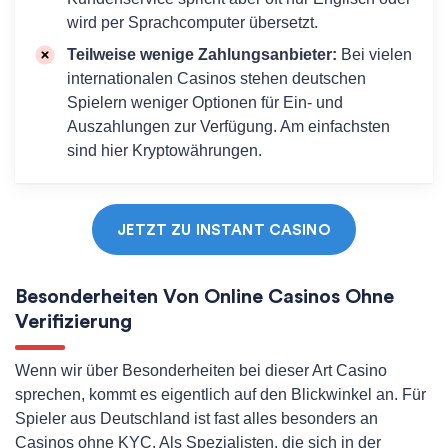
wird per Sprachcomputer übersetzt.
Teilweise wenige Zahlungsanbieter:
Bei vielen
internationalen Casinos stehen deutschen
Spielern weniger Optionen für Ein- und
Auszahlungen zur Verfügung. Am einfachsten
sind hier Kryptowährungen.
JETZT ZU INSTANT CASINO
Besonderheiten Von Online Casinos Ohne
Verifizierung
Wenn wir über Besonderheiten bei dieser Art Casino
sprechen, kommt es eigentlich auf den Blickwinkel an. Für
Spieler aus Deutschland ist fast alles besonders an
Casinos ohne KYC. Als Spezialisten, die sich in der