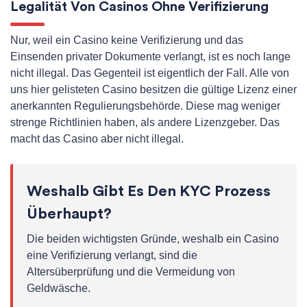
Legalität Von Casinos Ohne Verifizierung
Nur, weil ein Casino keine Verifizierung und das
Einsenden privater Dokumente verlangt, ist es noch lange
nicht illegal. Das Gegenteil ist eigentlich der Fall. Alle von
uns hier gelisteten Casino besitzen die gültige Lizenz einer
anerkannten Regulierungsbehörde. Diese mag weniger
strenge Richtlinien haben, als andere Lizenzgeber. Das
macht das Casino aber nicht illegal.
Weshalb Gibt Es Den KYC Prozess
Überhaupt?
Die beiden wichtigsten Gründe, weshalb ein Casino
eine Verifizierung verlangt, sind die
Altersüberprüfung und die Vermeidung von
Geldwäsche.