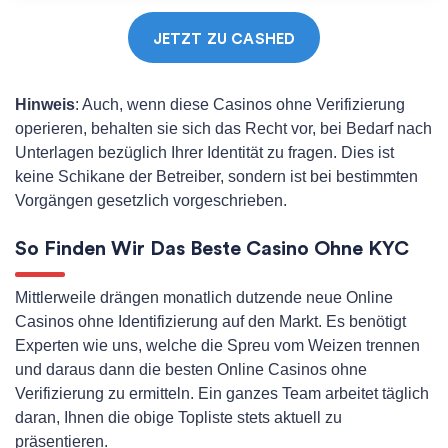
JETZT ZU CASHED
Hinweis
: Auch, wenn diese Casinos ohne Verifizierung
operieren, behalten sie sich das Recht vor, bei Bedarf nach
Unterlagen bezüglich Ihrer Identität zu fragen. Dies ist
keine Schikane der Betreiber, sondern ist bei bestimmten
Vorgängen gesetzlich vorgeschrieben.
So Finden Wir Das Beste Casino Ohne KYC
Mittlerweile drängen monatlich dutzende neue Online
Casinos ohne Identifizierung auf den Markt. Es benötigt
Experten wie uns, welche die Spreu vom Weizen trennen
und daraus dann die besten Online Casinos ohne
Verifizierung zu ermitteln. Ein ganzes Team arbeitet täglich
daran, Ihnen die obige Topliste stets aktuell zu
präsentieren.