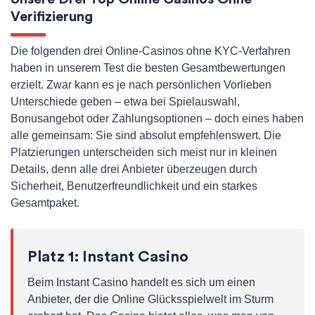
Verifizierung
Die folgenden drei Online-Casinos ohne KYC-Verfahren
haben in unserem Test die besten Gesamtbewertungen
erzielt. Zwar kann es je nach persönlichen Vorlieben
Unterschiede geben – etwa bei Spielauswahl,
Bonusangebot oder Zahlungsoptionen – doch eines haben
alle gemeinsam: Sie sind absolut empfehlenswert. Die
Platzierungen unterscheiden sich meist nur in kleinen
Details, denn alle drei Anbieter überzeugen durch
Sicherheit, Benutzerfreundlichkeit und ein starkes
Gesamtpaket.
Platz 1: Instant Casino
Beim Instant Casino handelt es sich um einen
Anbieter, der die Online Glücksspielwelt im Sturm