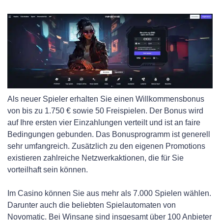
Als neuer Spieler erhalten Sie einen Willkommensbonus
von bis zu 1.750 € sowie 50 Freispielen. Der Bonus wird
auf Ihre ersten vier Einzahlungen verteilt und ist an faire
Bedingungen gebunden. Das Bonusprogramm ist generell
sehr umfangreich. Zusätzlich zu den eigenen Promotions
existieren zahlreiche Netzwerkaktionen, die für Sie
vorteilhaft sein können.
Im Casino können Sie aus mehr als 7.000 Spielen wählen.
Darunter auch die beliebten Spielautomaten von
Novomatic. Bei Winsane sind insgesamt über 100 Anbieter