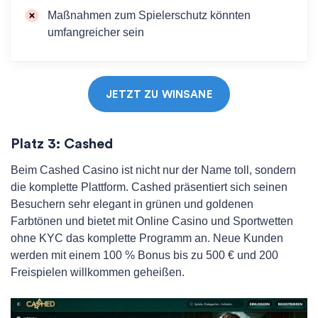
Maßnahmen zum Spielerschutz könnten
umfangreicher sein
JETZT ZU WINSANE
Platz 3: Cashed
Beim Cashed Casino ist nicht nur der Name toll, sondern
die komplette Plattform. Cashed präsentiert sich seinen
Besuchern sehr elegant in grünen und goldenen
Farbtönen und bietet mit Online Casino und Sportwetten
ohne KYC das komplette Programm an. Neue Kunden
werden mit einem 100 % Bonus bis zu 500 € und 200
Freispielen willkommen geheißen.